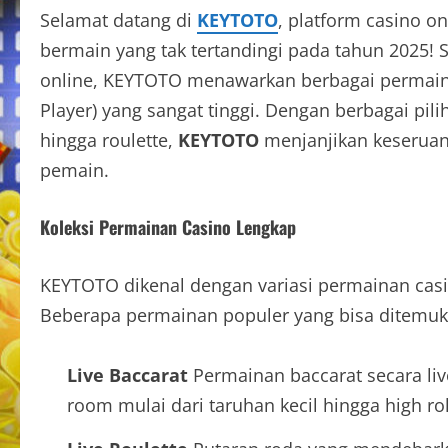
Selamat datang di
KEYTOTO
, platform casino o
bermain yang tak tertandingi pada tahun 2025! 
online, KEYTOTO menawarkan berbagai permain
Player) yang sangat tinggi. Dengan berbagai pili
hingga roulette,
KEYTOTO
menjanjikan keseruan
pemain.
Koleksi Permainan Casino Lengkap
KEYTOTO dikenal dengan variasi permainan casi
Beberapa permainan populer yang bisa ditemukan 
Live Baccarat
Permainan baccarat secara liv
room mulai dari taruhan kecil hingga high rol