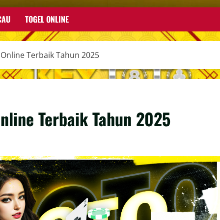
CAU
TOGEL ONLINE
 Online Terbaik Tahun 2025
nline Terbaik Tahun 2025