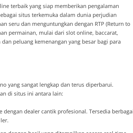
nline terbaik yang siap memberikan pengalaman
Sebagai situs terkemuka dalam dunia perjudian
an seru dan menguntungkan dengan RTP (Return to
han permainan, mulai dari slot online, baccarat,
 dan peluang kemenangan yang besar bagi para
no yang sangat lengkap dan terus diperbarui.
di situs ini antara lain:
e dengan dealer cantik profesional. Tersedia berbaga
ler.