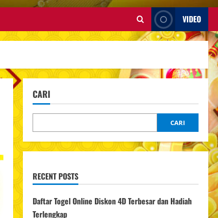
VIDEO
CARI
CARI
RECENT POSTS
Daftar Togel Online Diskon 4D Terbesar dan Hadiah
Terlengkap