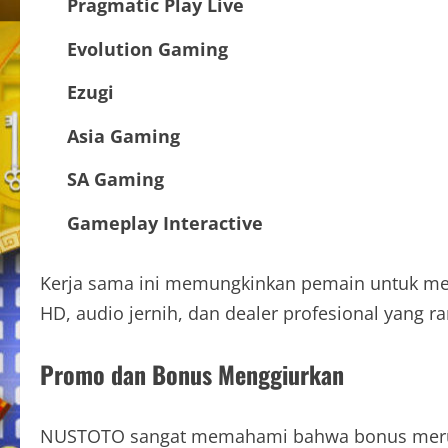
Pragmatic Play Live
Evolution Gaming
Ezugi
Asia Gaming
SA Gaming
Gameplay Interactive
Kerja sama ini memungkinkan pemain untuk meni
HD, audio jernih, dan dealer profesional yang ra
Promo dan Bonus Menggiurkan
NUSTOTO sangat memahami bahwa bonus merupa