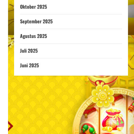
Oktober 2025
September 2025
Agustus 2025
Juli 2025
Juni 2025