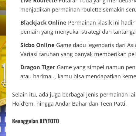
Live Roulette
Putaran roda yang mendebarka
menjadikan permainan roulette semakin ser
Blackjack Online
Permainan klasik ini hadir
pemain yang menyukai strategi dan tantanga
Sicbo Online
Game dadu legendaris dari Asi
Variasi taruhan yang banyak memberikan pe
Dragon Tiger
Game yang simpel namun penu
atau harimau, kamu bisa mendapatkan kemen
Selain itu, ada juga berbagai jenis permainan la
Hold’em, hingga Andar Bahar dan Teen Patti.
Keunggulan KEYTOTO