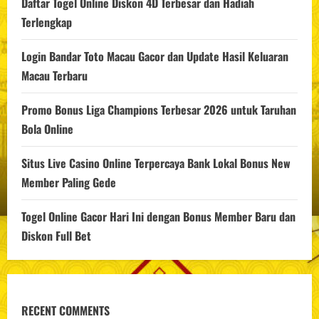
Daftar Togel Online Diskon 4D Terbesar dan Hadiah
Terlengkap
Login Bandar Toto Macau Gacor dan Update Hasil Keluaran
Macau Terbaru
Promo Bonus Liga Champions Terbesar 2026 untuk Taruhan
Bola Online
Situs Live Casino Online Terpercaya Bank Lokal Bonus New
Member Paling Gede
Togel Online Gacor Hari Ini dengan Bonus Member Baru dan
Diskon Full Bet
RECENT COMMENTS