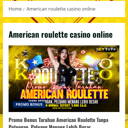
Home
American roulette casino online
American roulette casino online
PROMO BONUS
Promo Bonus Taruhan American Roulette Tanpa
Potongan, Peluang Menang Lebih Besar