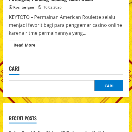
Rozi tarigan
10.02.2026
KEYTOTO – Permainan American Roulette selalu
menjadi favorit bagi para penggemar casino online
karena ritme permainannya yang...
Read
Read More
more
about
Promo
Bonus
Taruhan
CARI
American
Roulette
Tanpa
Potongan,
Peluang
CARI
Menang
Lebih
Besar
RECENT POSTS