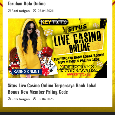
Taruhan Bola Online
Rozi tarigan
03.04.2026
CASINO ONLINE
Situs Live Casino Online Terpercaya Bank Lokal
Bonus New Member Paling Gede
Rozi tarigan
02.04.2026