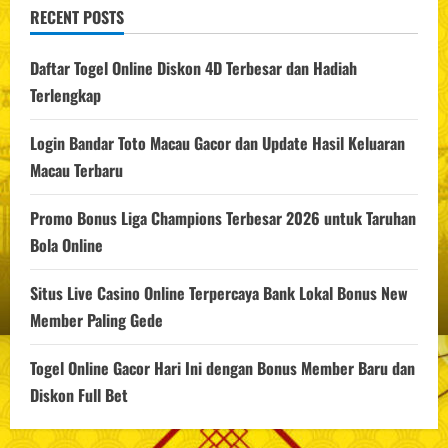
Tahun
RECENT POSTS
2026
Daftar Togel Online Diskon 4D Terbesar dan Hadiah
Terlengkap
Login Bandar Toto Macau Gacor dan Update Hasil Keluaran
Macau Terbaru
Promo Bonus Liga Champions Terbesar 2026 untuk Taruhan
Bola Online
Situs Live Casino Online Terpercaya Bank Lokal Bonus New
Member Paling Gede
Togel Online Gacor Hari Ini dengan Bonus Member Baru dan
Diskon Full Bet