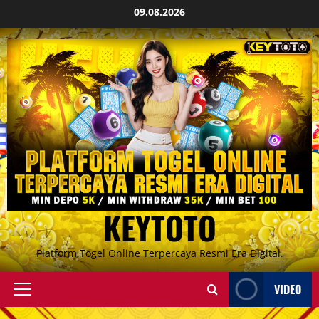
Skip
09.08.2026
to
content
KEYTOTO
Platform Togel Online Terpercaya Resmi Era Digital.
VIDEO
Primary
Menu