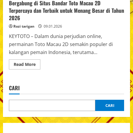
Bergabung di Situs Bandar Toto Macau 2D
Terpercaya dan Terbaik untuk Menang Besar di Tahun
2026
Rozi tarigan
09.01.2026
KEYTOTO – Dalam dunia perjudian online,
permainan Toto Macau 2D semakin populer di
kalangan pemain Indonesia, terutama...
Read
Read More
more
about
Bergabung
di
Situs
CARI
Bandar
Toto
Macau
2D
Terpercaya
CARI
dan
Terbaik
untuk
Menang
Besar
di