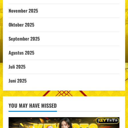
November 2025
Oktober 2025
September 2025
Agustus 2025
Juli 2025
Juni 2025
YOU MAY HAVE MISSED