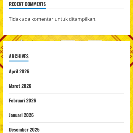
RECENT COMMENTS
Tidak ada komentar untuk ditampilkan.
ARCHIVES
April 2026
Maret 2026
Februari 2026
Januari 2026
Desember 2025