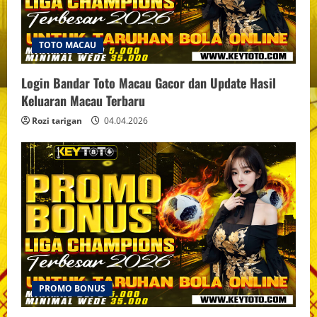
TOTO MACAU
Login Bandar Toto Macau Gacor dan Update Hasil
Keluaran Macau Terbaru
Rozi tarigan
04.04.2026
PROMO BONUS