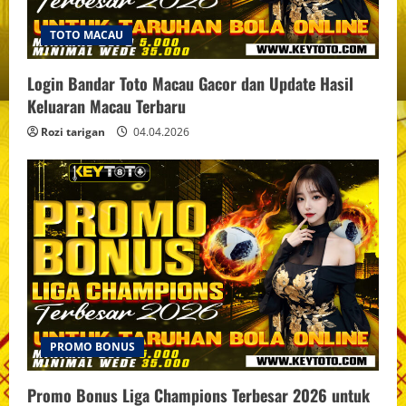
TOTO MACAU
Login Bandar Toto Macau Gacor dan Update Hasil
Keluaran Macau Terbaru
Rozi tarigan
04.04.2026
PROMO BONUS
Promo Bonus Liga Champions Terbesar 2026 untuk