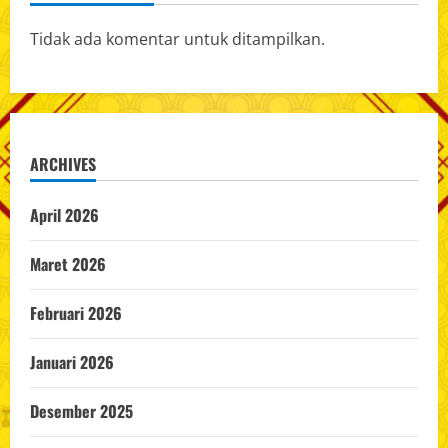
Tidak ada komentar untuk ditampilkan.
ARCHIVES
April 2026
Maret 2026
Februari 2026
Januari 2026
Desember 2025