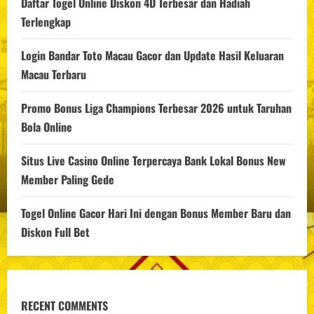
Daftar Togel Online Diskon 4D Terbesar dan Hadiah
Terlengkap
Login Bandar Toto Macau Gacor dan Update Hasil Keluaran
Macau Terbaru
Promo Bonus Liga Champions Terbesar 2026 untuk Taruhan
Bola Online
Situs Live Casino Online Terpercaya Bank Lokal Bonus New
Member Paling Gede
Togel Online Gacor Hari Ini dengan Bonus Member Baru dan
Diskon Full Bet
RECENT COMMENTS