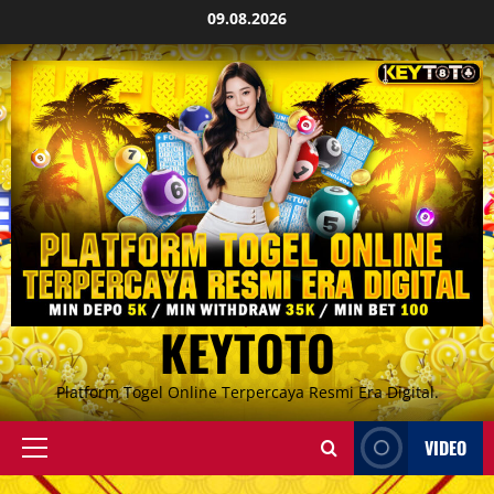
Skip
09.08.2026
to
content
KEYTOTO
Platform Togel Online Terpercaya Resmi Era Digital.
VIDEO
Primary
Menu