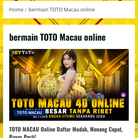
Home
bermain TOTO Macau online
bermain TOTO Macau online
TOTO MACAU
TOTO MACAU Online Daftar Mudah, Menang Cepat,
Bayar Pasti!