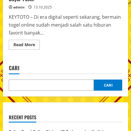
admin
13.10.2025
KEYTOTO – Di era digital seperti sekarang, bermain
togel online sudah menjadi salah satu hiburan
favorit banyak...
Read
Read More
more
about
TOTO
MACAU
Online
CARI
Daftar
Mudah,
Menang
Cepat,
Bayar
CARI
Pasti!
RECENT POSTS