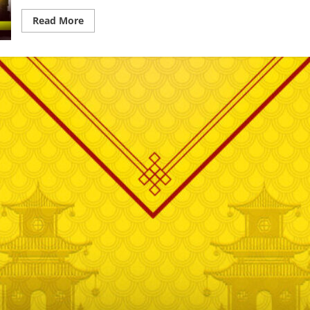
Read
Read More
more
about
Situs
Agen
Toto
Macau
2D
Terpercaya
Se-
Asia
dengan
Odds
Paling
Kompetitif