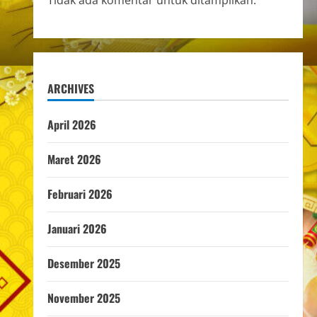
Tidak ada komentar untuk ditampilkan.
ARCHIVES
April 2026
Maret 2026
Februari 2026
Januari 2026
Desember 2025
November 2025