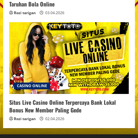
Taruhan Bola Online
Rozi tarigan
03.04.2026
CASINO ONLINE
Situs Live Casino Online Terpercaya Bank Lokal
Bonus New Member Paling Gede
Rozi tarigan
02.04.2026