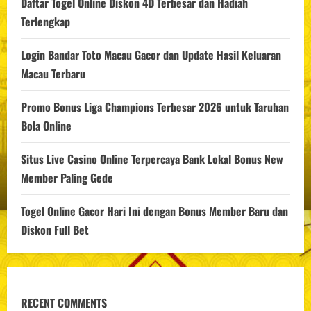
Daftar Togel Online Diskon 4D Terbesar dan Hadiah
Terlengkap
Login Bandar Toto Macau Gacor dan Update Hasil Keluaran
Macau Terbaru
Promo Bonus Liga Champions Terbesar 2026 untuk Taruhan
Bola Online
Situs Live Casino Online Terpercaya Bank Lokal Bonus New
Member Paling Gede
Togel Online Gacor Hari Ini dengan Bonus Member Baru dan
Diskon Full Bet
RECENT COMMENTS