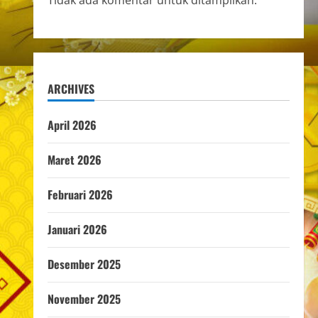
Tidak ada komentar untuk ditampilkan.
ARCHIVES
April 2026
Maret 2026
Februari 2026
Januari 2026
Desember 2025
November 2025