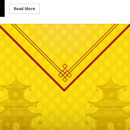
Read
Read More
more
about
Toto
Macau
Platform
Terbaik
dengan
Hadiah
dan
Bonus
Melimpah!