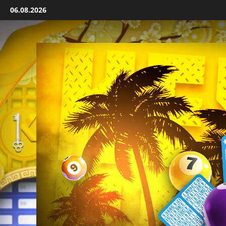
Skip
06.08.2026
to
content