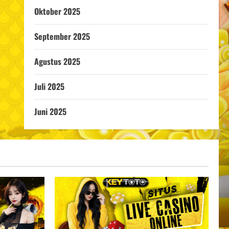
Oktober 2025
September 2025
Agustus 2025
Juli 2025
Juni 2025