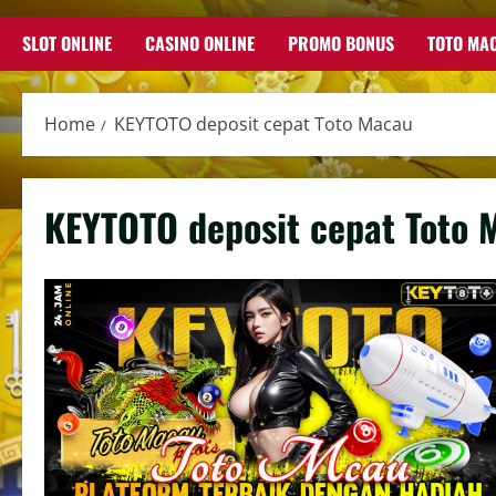
SLOT ONLINE
CASINO ONLINE
PROMO BONUS
TOTO MA
Home
KEYTOTO deposit cepat Toto Macau
KEYTOTO deposit cepat Toto 