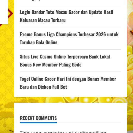
Login Bandar Toto Macau Gacor dan Update Hasil
Keluaran Macau Terbaru
Promo Bonus Liga Champions Terbesar 2026 untuk
Taruhan Bola Online
Situs Live Casino Online Terpercaya Bank Lokal
Bonus New Member Paling Gede
Togel Online Gacor Hari Ini dengan Bonus Member
Baru dan Diskon Full Bet
RECENT COMMENTS