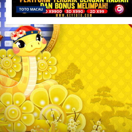
TOTO MACAU