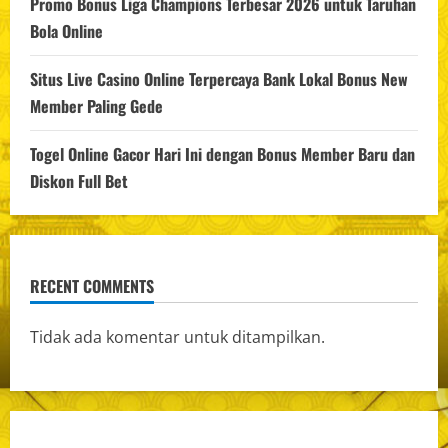
Promo Bonus Liga Champions Terbesar 2026 untuk Taruhan
Bola Online
Situs Live Casino Online Terpercaya Bank Lokal Bonus New
Member Paling Gede
Togel Online Gacor Hari Ini dengan Bonus Member Baru dan
Diskon Full Bet
RECENT COMMENTS
Tidak ada komentar untuk ditampilkan.