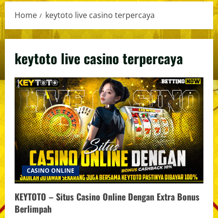
Home
keytoto live casino terpercaya
keytoto live casino terpercaya
CASINO ONLINE
KEYTOTO – Situs Casino Online Dengan Extra Bonus
Berlimpah