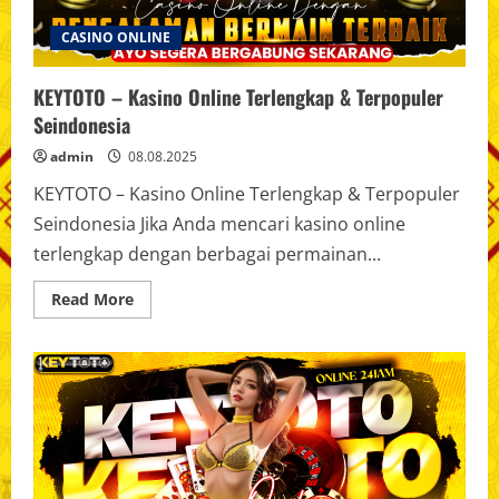
CASINO ONLINE
KEYTOTO – Kasino Online Terlengkap & Terpopuler
Seindonesia
admin
08.08.2025
KEYTOTO – Kasino Online Terlengkap & Terpopuler
Seindonesia Jika Anda mencari kasino online
terlengkap dengan berbagai permainan...
Read
Read More
more
about
KEYTOTO
–
Kasino
Online
Terlengkap
&
Terpopuler
Seindonesia