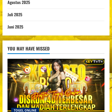
Agustus 2025
Juli 2025
Juni 2025
YOU MAY HAVE MISSED
TOGEL ONLINE