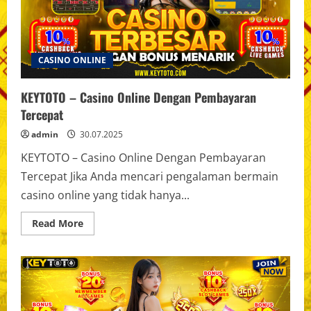
CASINO ONLINE
KEYTOTO – Casino Online Dengan Pembayaran
Tercepat
admin
30.07.2025
KEYTOTO – Casino Online Dengan Pembayaran
Tercepat Jika Anda mencari pengalaman bermain
casino online yang tidak hanya...
Read
Read More
more
about
KEYTOTO
–
Casino
Online
Dengan
Pembayaran
Tercepat