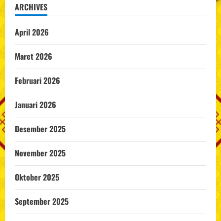
ARCHIVES
April 2026
Maret 2026
Februari 2026
Januari 2026
Desember 2025
November 2025
Oktober 2025
September 2025