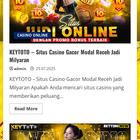
CASINO ONLINE
KEYTOTO – Situs Casino Gacor Modal Receh Jadi
Milyaran
admin
25.07.2025
KEYTOTO – Situs Casino Gacor Modal Receh Jadi
Milyaran Apakah Anda mencari situs casino yang
memberikan peluang...
Read
Read More
more
about
KEYTOTO
–
Situs
Casino
Gacor