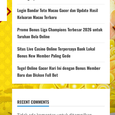
Login Bandar Toto Macau Gacor dan Update Hasil
Keluaran Macau Terbaru
Promo Bonus Liga Champions Terbesar 2026 untuk
Taruhan Bola Online
Situs Live Casino Online Terpercaya Bank Lokal
Bonus New Member Paling Gede
Togel Online Gacor Hari Ini dengan Bonus Member
Baru dan Diskon Full Bet
RECENT COMMENTS