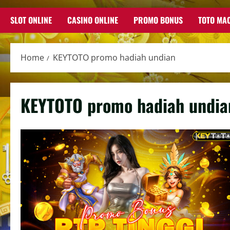
SLOT ONLINE
CASINO ONLINE
PROMO BONUS
TOTO MA
Home
KEYTOTO promo hadiah undian
KEYTOTO promo hadiah undia