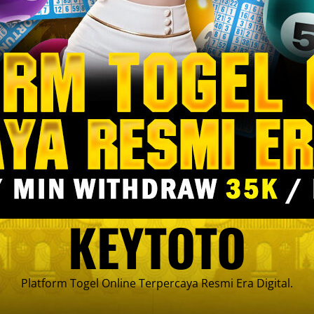
KEYTOTO
Platform Togel Online Terpercaya Resmi Era Digital.