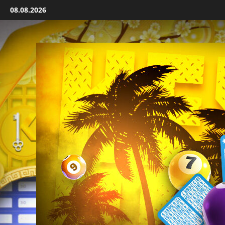
Skip
08.08.2026
to
content