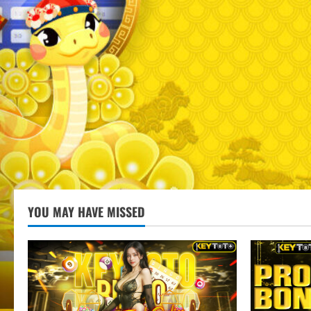
YOU MAY HAVE MISSED