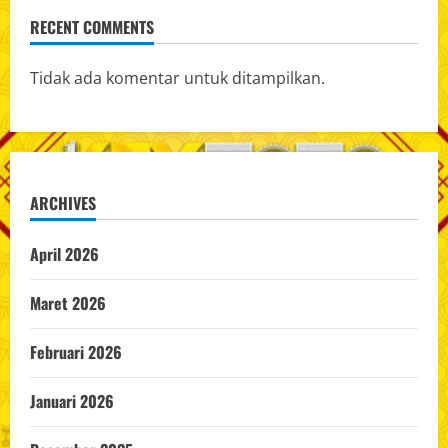
RECENT COMMENTS
Tidak ada komentar untuk ditampilkan.
ARCHIVES
April 2026
Maret 2026
Februari 2026
Januari 2026