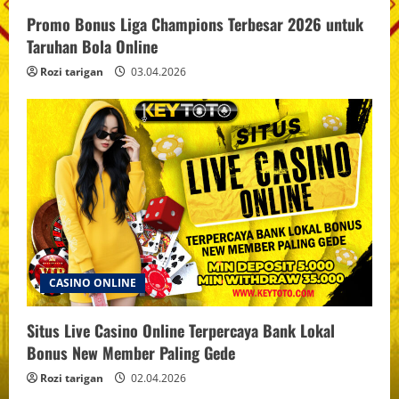
Promo Bonus Liga Champions Terbesar 2026 untuk
Taruhan Bola Online
Rozi tarigan
03.04.2026
CASINO ONLINE
Situs Live Casino Online Terpercaya Bank Lokal
Bonus New Member Paling Gede
Rozi tarigan
02.04.2026