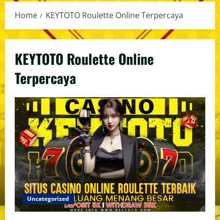
Home
KEYTOTO Roulette Online Terpercaya
KEYTOTO Roulette Online
Terpercaya
Uncategorized