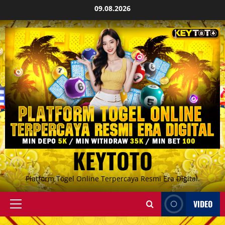
Skip
09.08.2026
to
content
KEYTOTO
Platform Togel Online Terpercaya Resmi Era Digital.
VIDEO
Primary
Menu