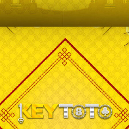
Taruhan
Togel
Akurat