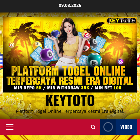
Skip
09.08.2026
to
content
KEYTOTO
Platform Togel Online Terpercaya Resmi Era Digital.
VIDEO
Primary
Menu