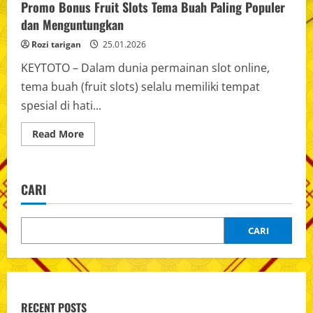
Promo Bonus Fruit Slots Tema Buah Paling Populer
dan Menguntungkan
Rozi tarigan
25.01.2026
KEYTOTO – Dalam dunia permainan slot online,
tema buah (fruit slots) selalu memiliki tempat
spesial di hati...
Read
Read More
more
about
Promo
Bonus
Fruit
CARI
Slots
Tema
Buah
Paling
Populer
CARI
dan
Menguntungkan
RECENT POSTS