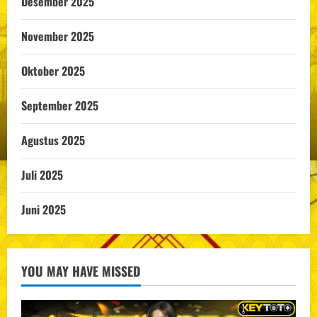
Desember 2025
November 2025
Oktober 2025
September 2025
Agustus 2025
Juli 2025
Juni 2025
YOU MAY HAVE MISSED