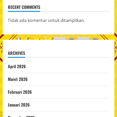
RECENT COMMENTS
Tidak ada komentar untuk ditampilkan.
ARCHIVES
April 2026
Maret 2026
Februari 2026
Januari 2026