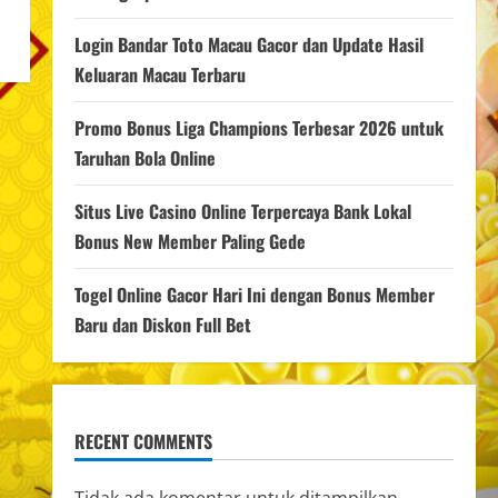
Login Bandar Toto Macau Gacor dan Update Hasil
Keluaran Macau Terbaru
Promo Bonus Liga Champions Terbesar 2026 untuk
Taruhan Bola Online
Situs Live Casino Online Terpercaya Bank Lokal
Bonus New Member Paling Gede
Togel Online Gacor Hari Ini dengan Bonus Member
Baru dan Diskon Full Bet
RECENT COMMENTS