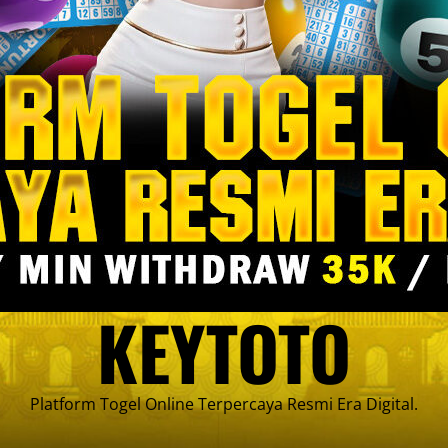
KEYTOTO
Platform Togel Online Terpercaya Resmi Era Digital.