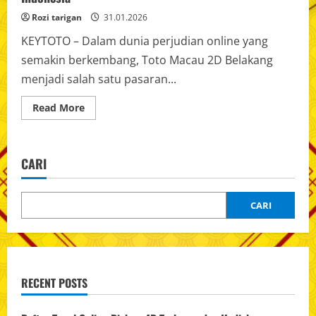
Rozi tarigan
31.01.2026
KEYTOTO – Dalam dunia perjudian online yang
semakin berkembang, Toto Macau 2D Belakang
menjadi salah satu pasaran...
Read
Read More
more
about
Toto
Macau
2D
CARI
Belakang
No.1
Terbaik
Pilihan
Bettor
CARI
Indonesia
RECENT POSTS