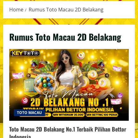
Home
Rumus Toto Macau 2D Belakang
Rumus Toto Macau 2D Belakang
TOTO MACAU
Toto Macau 2D Belakang No.1 Terbaik Pilihan Bettor
Indonesia