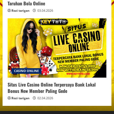
Taruhan Bola Online
Rozi tarigan
03.04.2026
CASINO ONLINE
Situs Live Casino Online Terpercaya Bank Lokal
Bonus New Member Paling Gede
Rozi tarigan
02.04.2026