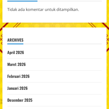
Tidak ada komentar untuk ditampilkan.
ARCHIVES
April 2026
Maret 2026
Februari 2026
Januari 2026
Desember 2025