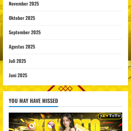
November 2025
Oktober 2025
September 2025
Agustus 2025
Juli 2025
Juni 2025
YOU MAY HAVE MISSED