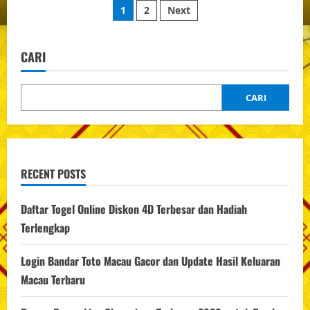
Paginasi
–
1
2
Next
Situs
Casino
pos
Online
Dengan
Extra
CARI
Cashback
10%
CARI
RECENT POSTS
Daftar Togel Online Diskon 4D Terbesar dan Hadiah
Terlengkap
Login Bandar Toto Macau Gacor dan Update Hasil Keluaran
Macau Terbaru