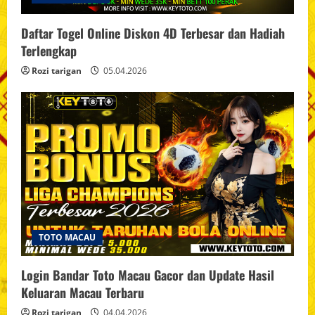
Daftar Togel Online Diskon 4D Terbesar dan Hadiah
Terlengkap
Rozi tarigan
05.04.2026
TOTO MACAU
Login Bandar Toto Macau Gacor dan Update Hasil
Keluaran Macau Terbaru
Rozi tarigan
04.04.2026