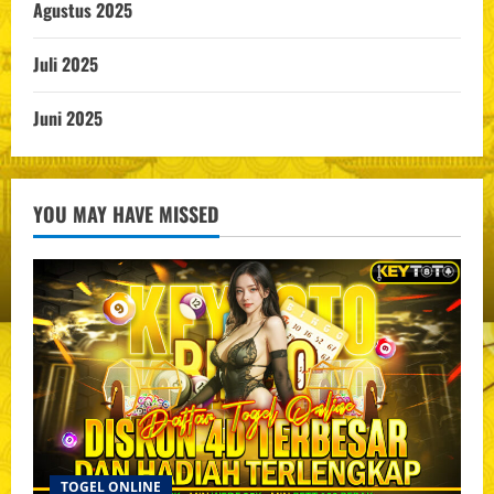
Agustus 2025
Juli 2025
Juni 2025
YOU MAY HAVE MISSED
TOGEL ONLINE