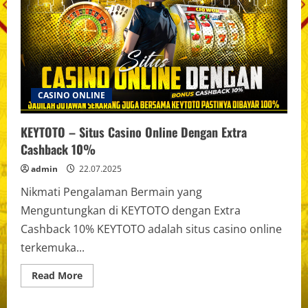
Modal
Receh
Jadi
Milyaran
CASINO ONLINE
KEYTOTO – Situs Casino Online Dengan Extra
Cashback 10%
admin
22.07.2025
Nikmati Pengalaman Bermain yang
Menguntungkan di KEYTOTO dengan Extra
Cashback 10% KEYTOTO adalah situs casino online
terkemuka...
Read
Read More
more
about
KEYTOTO