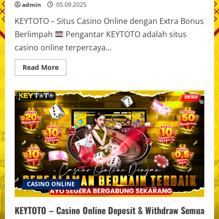
admin
05.09.2025
KEYTOTO – Situs Casino Online dengan Extra Bonus
Berlimpah
Pengantar KEYTOTO adalah situs
casino online terpercaya...
Read
Read More
more
about
KEYTOTO
–
Situs
Casino
Online
Dengan
Extra
Bonus
Berlimpah
CASINO ONLINE
KEYTOTO – Casino Online Deposit & Withdraw Semua