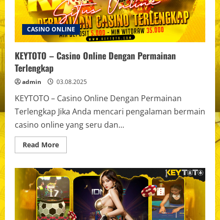
CASINO ONLINE
KEYTOTO – Casino Online Dengan Permainan
Terlengkap
admin
03.08.2025
KEYTOTO – Casino Online Dengan Permainan
Terlengkap Jika Anda mencari pengalaman bermain
casino online yang seru dan...
Read
Read More
more
about
KEYTOTO
–
Casino
Online
Dengan
Permainan
Terlengkap