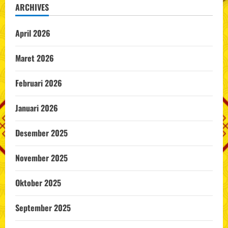
ARCHIVES
April 2026
Maret 2026
Februari 2026
Januari 2026
Desember 2025
November 2025
Oktober 2025
September 2025