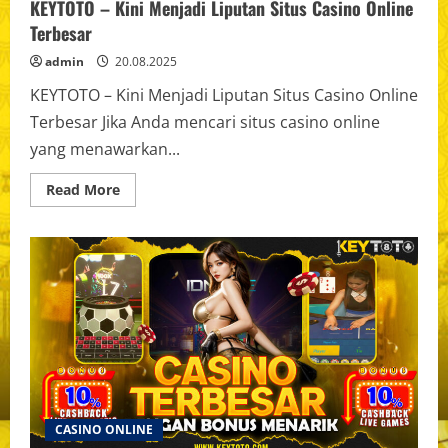
KEYTOTO – Kini Menjadi Liputan Situs Casino Online
Terbesar
admin
20.08.2025
KEYTOTO – Kini Menjadi Liputan Situs Casino Online
Terbesar Jika Anda mencari situs casino online
yang menawarkan...
Read
Read More
more
about
KEYTOTO
–
Kini
Menjadi
Liputan
Situs
Casino
Online
Terbesar
CASINO ONLINE