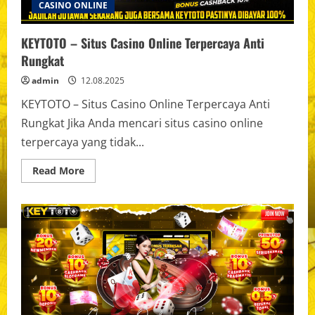
CASINO ONLINE
KEYTOTO – Situs Casino Online Terpercaya Anti
Rungkat
admin
12.08.2025
KEYTOTO – Situs Casino Online Terpercaya Anti
Rungkat Jika Anda mencari situs casino online
terpercaya yang tidak...
Read
Read More
more
about
KEYTOTO
–
Situs
Casino
Online
Terpercaya
Anti
Rungkat