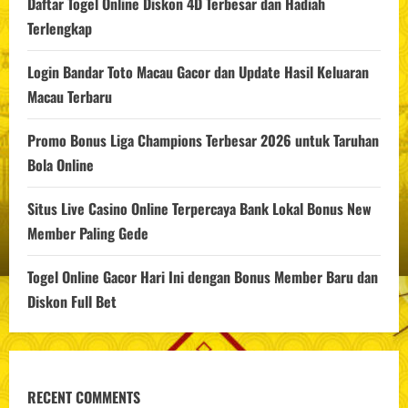
Daftar Togel Online Diskon 4D Terbesar dan Hadiah
Terlengkap
Login Bandar Toto Macau Gacor dan Update Hasil Keluaran
Macau Terbaru
Promo Bonus Liga Champions Terbesar 2026 untuk Taruhan
Bola Online
Situs Live Casino Online Terpercaya Bank Lokal Bonus New
Member Paling Gede
Togel Online Gacor Hari Ini dengan Bonus Member Baru dan
Diskon Full Bet
RECENT COMMENTS