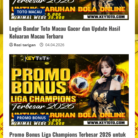
TOTO MACAU
Login Bandar Toto Macau Gacor dan Update Hasil
Keluaran Macau Terbaru
Rozi tarigan
04.04.2026
PROMO BONUS
Promo Bonus Liga Champions Terbesar 2026 untuk