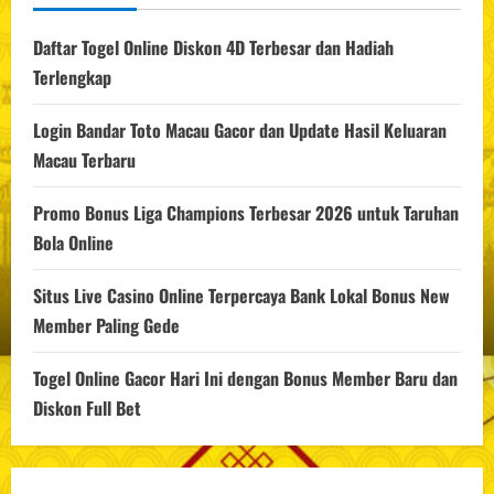
Daftar Togel Online Diskon 4D Terbesar dan Hadiah
Terlengkap
Login Bandar Toto Macau Gacor dan Update Hasil Keluaran
Macau Terbaru
Promo Bonus Liga Champions Terbesar 2026 untuk Taruhan
Bola Online
Situs Live Casino Online Terpercaya Bank Lokal Bonus New
Member Paling Gede
Togel Online Gacor Hari Ini dengan Bonus Member Baru dan
Diskon Full Bet