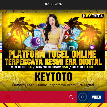
Skip
07.08.2026
to
content
KEYTOTO
Platform Togel Online Terpercaya Resmi Era Digital.
VIDEO
Primary
Menu