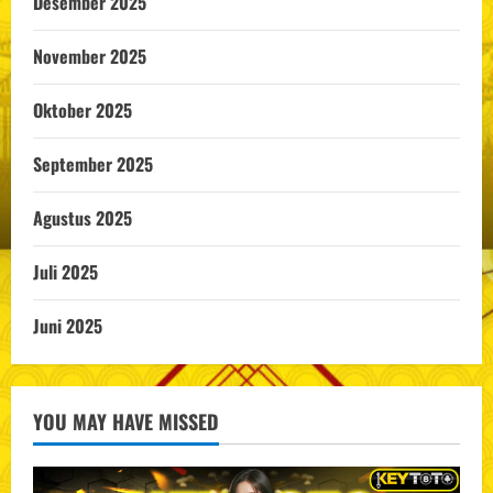
Desember 2025
November 2025
Oktober 2025
September 2025
Agustus 2025
Juli 2025
Juni 2025
YOU MAY HAVE MISSED