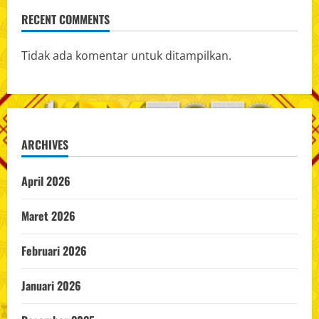
RECENT COMMENTS
Tidak ada komentar untuk ditampilkan.
ARCHIVES
April 2026
Maret 2026
Februari 2026
Januari 2026