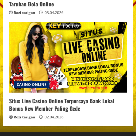
Taruhan Bola Online
Rozi tarigan
03.04.2026
CASINO ONLINE
Situs Live Casino Online Terpercaya Bank Lokal
Bonus New Member Paling Gede
Rozi tarigan
02.04.2026