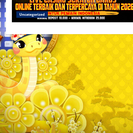
Uncategorized