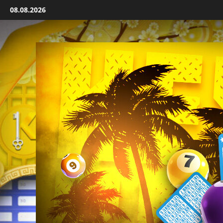
Skip
08.08.2026
to
content