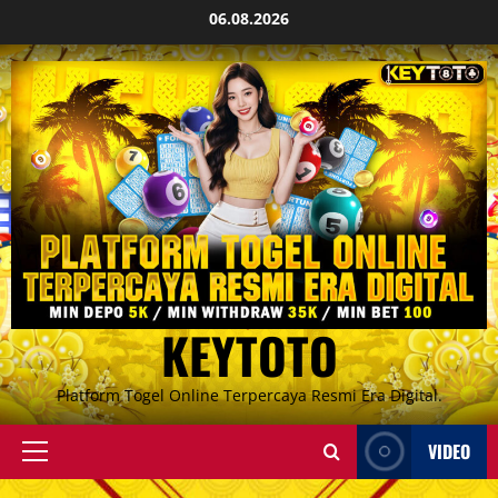
Skip
06.08.2026
to
content
KEYTOTO
Platform Togel Online Terpercaya Resmi Era Digital.
VIDEO
Primary
Menu