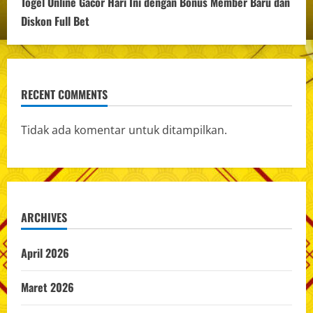
Togel Online Gacor Hari Ini dengan Bonus Member Baru dan
Diskon Full Bet
RECENT COMMENTS
Tidak ada komentar untuk ditampilkan.
ARCHIVES
April 2026
Maret 2026