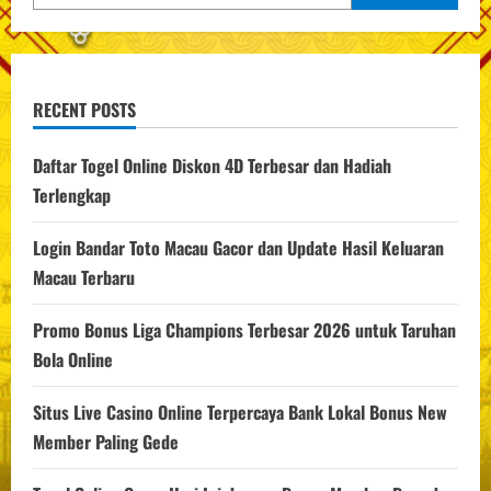
Online
Resmi
Se
Asia
Akhir
Pekan
Peluang
RECENT POSTS
Untung
Besar
Daftar Togel Online Diskon 4D Terbesar dan Hadiah
Terlengkap
Login Bandar Toto Macau Gacor dan Update Hasil Keluaran
Macau Terbaru
Promo Bonus Liga Champions Terbesar 2026 untuk Taruhan
Bola Online
Situs Live Casino Online Terpercaya Bank Lokal Bonus New
Member Paling Gede