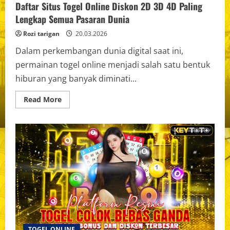
Daftar Situs Togel Online Diskon 2D 3D 4D Paling
Lengkap Semua Pasaran Dunia
Rozi tarigan
20.03.2026
Dalam perkembangan dunia digital saat ini,
permainan togel online menjadi salah satu bentuk
hiburan yang banyak diminati...
Read
Read More
more
about
Daftar
Situs
Togel
Online
Diskon
2D
3D
4D
Paling
Lengkap
Semua
Pasaran
Dunia
TOGEL ONLINE