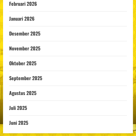
Februari 2026
Januari 2026
Desember 2025
November 2025
Oktober 2025
September 2025
Agustus 2025
Juli 2025
Juni 2025