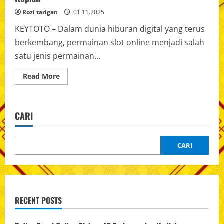
Rozi tarigan
01.11.2025
KEYTOTO – Dalam dunia hiburan digital yang terus
berkembang, permainan slot online menjadi salah
satu jenis permainan...
Read
Read More
more
about
Slot
Bonanza
Megaways
CARI
Hadiah
Jackpot
Milyaran
Rupiah
CARI
RECENT POSTS