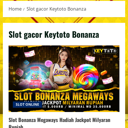
Home
Slot gacor Keytoto Bonanza
Slot gacor Keytoto Bonanza
SLOT ONLINE
Slot Bonanza Megaways Hadiah Jackpot Milyaran
Rupiah