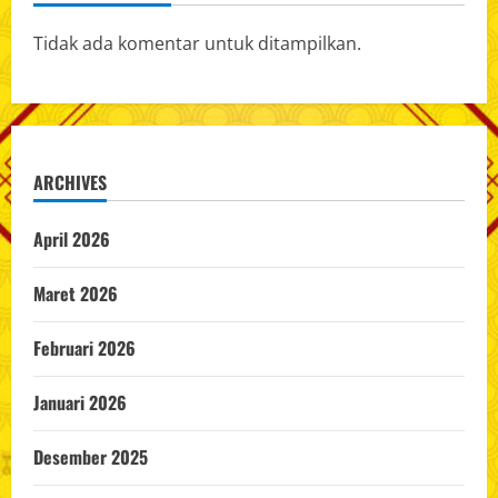
Tidak ada komentar untuk ditampilkan.
ARCHIVES
April 2026
Maret 2026
Februari 2026
Januari 2026
Desember 2025