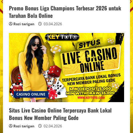
Promo Bonus Liga Champions Terbesar 2026 untuk
Taruhan Bola Online
Rozi tarigan
03.04.2026
CASINO ONLINE
Situs Live Casino Online Terpercaya Bank Lokal
Bonus New Member Paling Gede
Rozi tarigan
02.04.2026