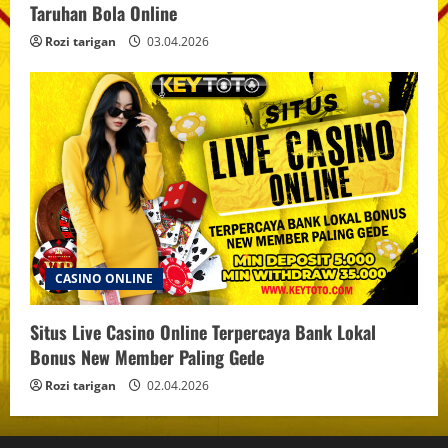
Taruhan Bola Online
Rozi tarigan
03.04.2026
CASINO ONLINE
Situs Live Casino Online Terpercaya Bank Lokal
Bonus New Member Paling Gede
Rozi tarigan
02.04.2026