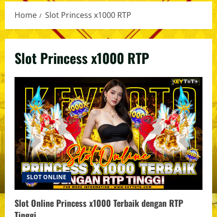
Home
Slot Princess x1000 RTP
Slot Princess x1000 RTP
SLOT ONLINE
Slot Online Princess x1000 Terbaik dengan RTP
Tinggi