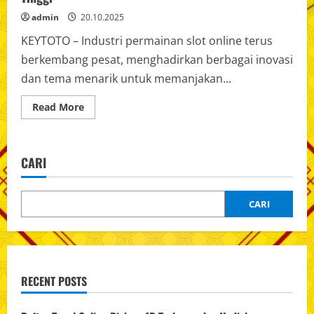
admin
20.10.2025
KEYTOTO – Industri permainan slot online terus
berkembang pesat, menghadirkan berbagai inovasi
dan tema menarik untuk memanjakan...
Read
Read More
more
about
Slot
Online
Princess
CARI
x1000
Terbaik
dengan
RTP
Tinggi
CARI
RECENT POSTS