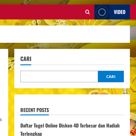
VIDEO
CARI
CARI
RECENT POSTS
a
Daftar Togel Online Diskon 4D Terbesar dan Hadiah
Terlengkap