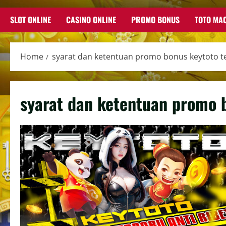
SLOT ONLINE
CASINO ONLINE
PROMO BONUS
TOTO MA
Home
syarat dan ketentuan promo bonus keytoto t
syarat dan ketentuan promo 