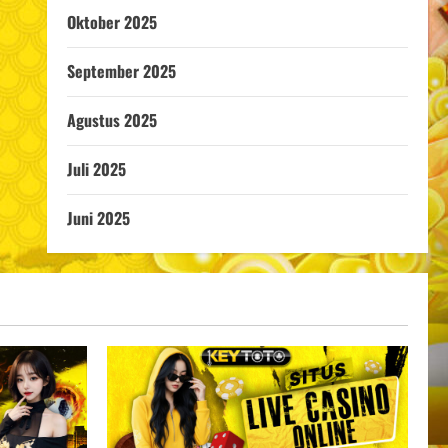
Oktober 2025
September 2025
Agustus 2025
Juli 2025
Juni 2025