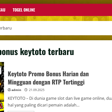
CAU
TOGEL ONLINE
erbaru
bonus keytoto terbaru
Keytoto Promo Bonus Harian dan
Mingguan dengan RTP Tertinggi
admin
21.09.2025
KEYTOTO – Di dunia game slot dan live game online, du
hal yang paling dicari pemain adalah...