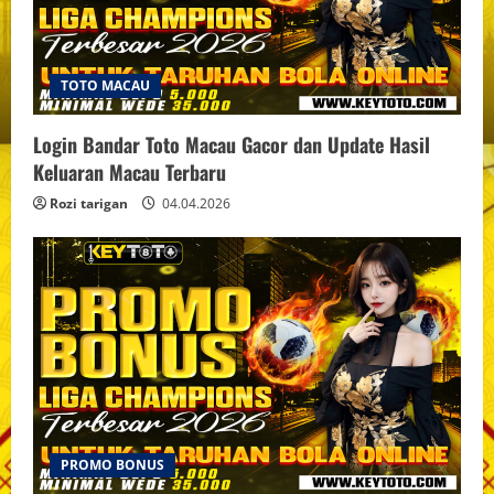
TOTO MACAU
Login Bandar Toto Macau Gacor dan Update Hasil
Keluaran Macau Terbaru
Rozi tarigan
04.04.2026
PROMO BONUS