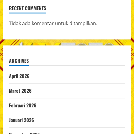
RECENT COMMENTS
Tidak ada komentar untuk ditampilkan.
ARCHIVES
April 2026
Maret 2026
Februari 2026
Januari 2026