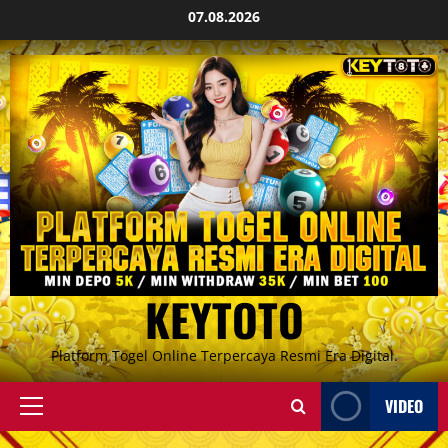
Skip
07.08.2026
to
content
KEYTOTO
Platform Togel Online Terpercaya Resmi Era Digital.
VIDEO
Primary
Menu