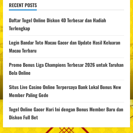
Tahun
RECENT POSTS
2026
Daftar Togel Online Diskon 4D Terbesar dan Hadiah
Terlengkap
Login Bandar Toto Macau Gacor dan Update Hasil Keluaran
Macau Terbaru
Promo Bonus Liga Champions Terbesar 2026 untuk Taruhan
Bola Online
Situs Live Casino Online Terpercaya Bank Lokal Bonus New
Member Paling Gede
Togel Online Gacor Hari Ini dengan Bonus Member Baru dan
Diskon Full Bet