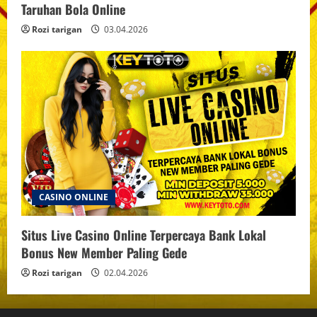
Taruhan Bola Online
Rozi tarigan
03.04.2026
CASINO ONLINE
Situs Live Casino Online Terpercaya Bank Lokal
Bonus New Member Paling Gede
Rozi tarigan
02.04.2026