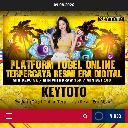
Skip
09.08.2026
to
content
KEYTOTO
Platform Togel Online Terpercaya Resmi Era Digital.
VIDEO
Primary
Menu