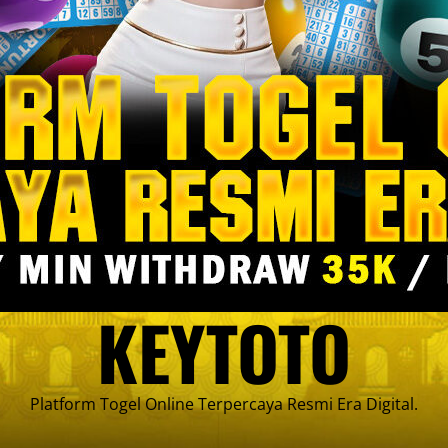
KEYTOTO
Platform Togel Online Terpercaya Resmi Era Digital.