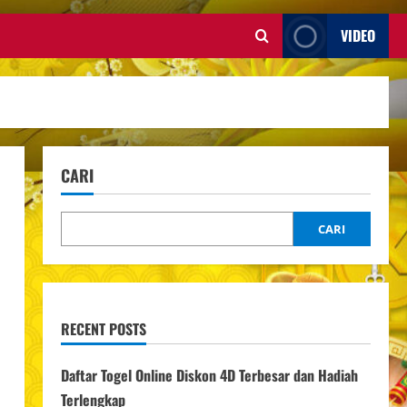
VIDEO
CARI
CARI
RECENT POSTS
Daftar Togel Online Diskon 4D Terbesar dan Hadiah
Terlengkap