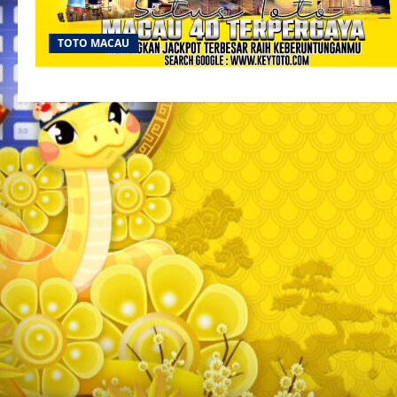
TOTO MACAU