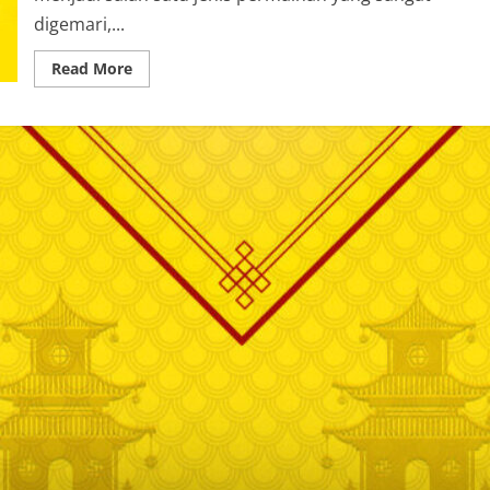
digemari,...
Read
Read More
more
about
Situs
Toto
Macau
2D
Terpercaya:
Menangkan
Jackpot
Terbesar
dan
Raih
Keberuntungan