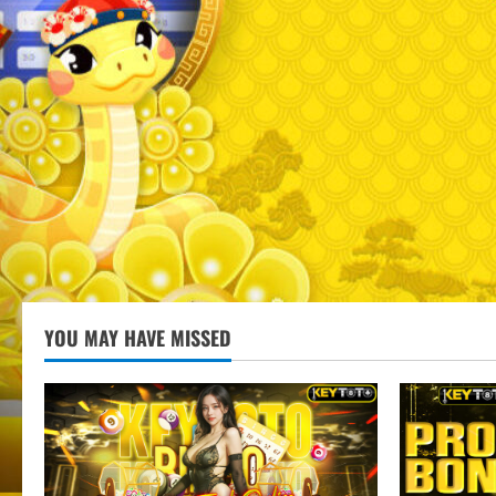
YOU MAY HAVE MISSED