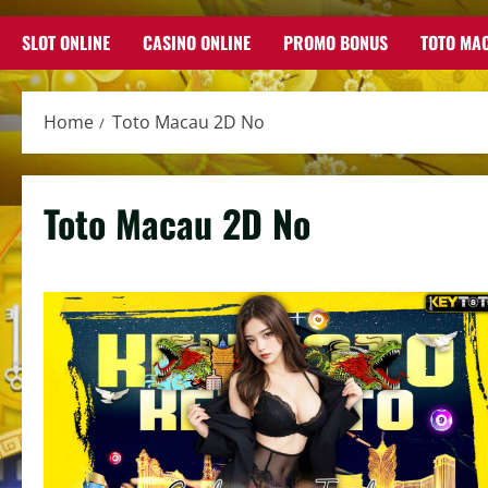
SLOT ONLINE
CASINO ONLINE
PROMO BONUS
TOTO MA
Home
Toto Macau 2D No
Toto Macau 2D No