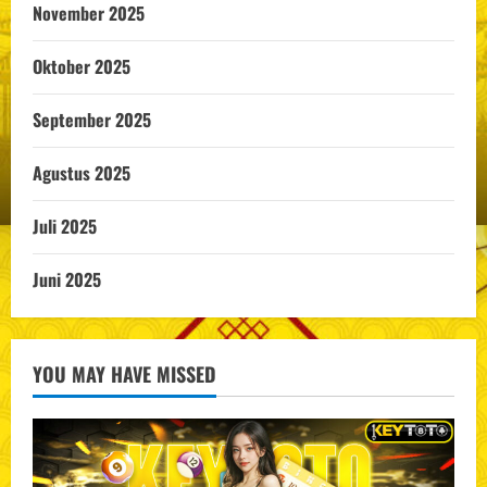
November 2025
Oktober 2025
September 2025
Agustus 2025
Juli 2025
Juni 2025
YOU MAY HAVE MISSED