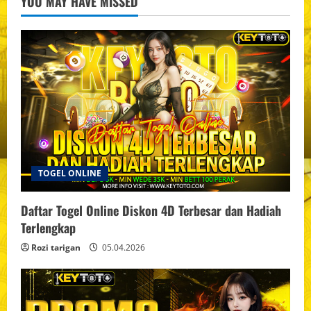
YOU MAY HAVE MISSED
TOGEL ONLINE
Daftar Togel Online Diskon 4D Terbesar dan Hadiah
Terlengkap
Rozi tarigan
05.04.2026