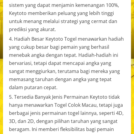
sistem yang dapat menjamin kemenangan 100%,
Keytoto memberikan peluang yang lebih tinggi
untuk menang melalui strategi yang cermat dan
prediksi yang akurat.
Hadiah Besar Keytoto Togel menawarkan hadiah
yang cukup besar bagi pemain yang berhasil
menebak angka dengan tepat. Hadiah-hadiah ini
bervariasi, tetapi dapat mencapai angka yang
sangat menggiurkan, terutama bagi mereka yang
memasang taruhan dengan angka yang tepat
dalam putaran cepat.
Tersedia Banyak Jenis Permainan Keytoto tidak
hanya menawarkan Togel Colok Macau, tetapi juga
berbagai jenis permainan togel lainnya, seperti 4D,
3D, dan 2D, dengan pilihan taruhan yang sangat
beragam. Ini memberi fleksibilitas bagi pemain