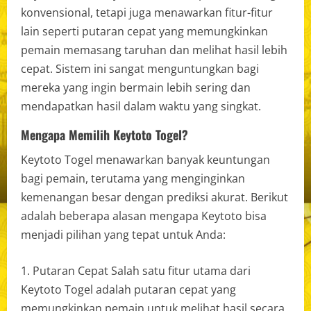
konvensional, tetapi juga menawarkan fitur-fitur
lain seperti putaran cepat yang memungkinkan
pemain memasang taruhan dan melihat hasil lebih
cepat. Sistem ini sangat menguntungkan bagi
mereka yang ingin bermain lebih sering dan
mendapatkan hasil dalam waktu yang singkat.
Mengapa Memilih Keytoto Togel?
Keytoto Togel menawarkan banyak keuntungan
bagi pemain, terutama yang menginginkan
kemenangan besar dengan prediksi akurat. Berikut
adalah beberapa alasan mengapa Keytoto bisa
menjadi pilihan yang tepat untuk Anda:
Putaran Cepat Salah satu fitur utama dari
Keytoto Togel adalah putaran cepat yang
memungkinkan pemain untuk melihat hasil secara