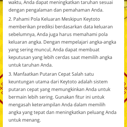
waktu, Anda dapat meningkatkan taruhan sesuai
dengan pengalaman dan pemahaman Anda.
Pahami Pola Keluaran Meskipun Keytoto
memberikan prediksi berdasarkan data keluaran
sebelumnya, Anda juga harus memahami pola
keluaran angka. Dengan mempelajari angka-angka
yang sering muncul, Anda dapat membuat
keputusan yang lebih cerdas saat memilih angka
untuk taruhan Anda.
Manfaatkan Putaran Cepat Salah satu
keuntungan utama dari Keytoto adalah sistem
putaran cepat yang memungkinkan Anda untuk
bermain lebih sering. Gunakan fitur ini untuk
mengasah keterampilan Anda dalam memilih
angka yang tepat dan meningkatkan peluang Anda
untuk menang.