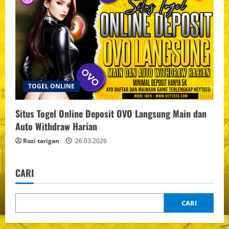
TOGEL ONLINE
Situs Togel Online Deposit OVO Langsung Main dan
Auto Withdraw Harian
Rozi tarigan
26.03.2026
CARI
CARI