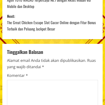
o
Mobile dan Desktop
s
Next:
t
The Great Chicken Escape Slot Gacor Online dengan Fitur Bonus
n
Terbaik dan Peluang Jackpot Besar
a
v
Tinggalkan Balasan
i
Alamat email Anda tidak akan dipublikasikan.
Ruas
yang wajib ditandai
*
g
Komentar
*
a
t
i