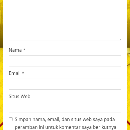
o
n
Nama
*
Email
*
Situs Web
Simpan nama, email, dan situs web saya pada
peramban ini untuk komentar saya berikutnya.