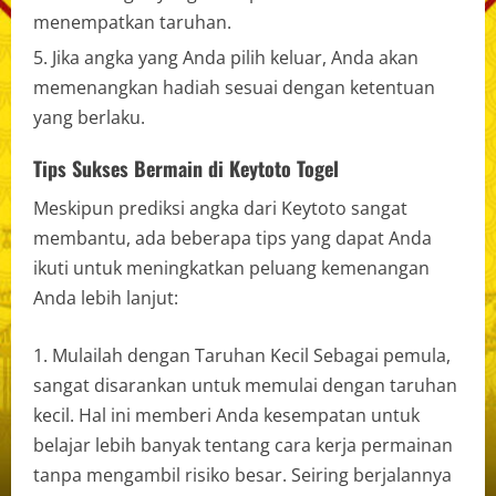
menempatkan taruhan.
Jika angka yang Anda pilih keluar, Anda akan
memenangkan hadiah sesuai dengan ketentuan
yang berlaku.
Tips Sukses Bermain di Keytoto Togel
Meskipun prediksi angka dari Keytoto sangat
membantu, ada beberapa tips yang dapat Anda
ikuti untuk meningkatkan peluang kemenangan
Anda lebih lanjut:
Mulailah dengan Taruhan Kecil Sebagai pemula,
sangat disarankan untuk memulai dengan taruhan
kecil. Hal ini memberi Anda kesempatan untuk
belajar lebih banyak tentang cara kerja permainan
tanpa mengambil risiko besar. Seiring berjalannya