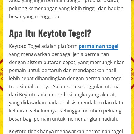
Anda yang ingin bermain dengan prediksi akurat,
peluang kemenangan yang lebih tinggi, dan hadiah
besar yang menggoda.
Apa Itu Keytoto Togel?
Keytoto Togel adalah platform
permainan togel
yang menawarkan berbagai jenis permainan
dengan sistem putaran cepat, yang memungkinkan
pemain untuk bertaruh dan mendapatkan hasil
lebih cepat dibandingkan dengan permainan togel
tradisional lainnya. Salah satu keunggulan utama
dari Keytoto adalah prediksi angka yang akurat,
yang didasarkan pada analisis mendalam dan data
keluaran sebelumnya, sehingga memberi peluang
besar bagi pemain untuk memenangkan hadiah.
Keytoto tidak hanya menawarkan permainan togel