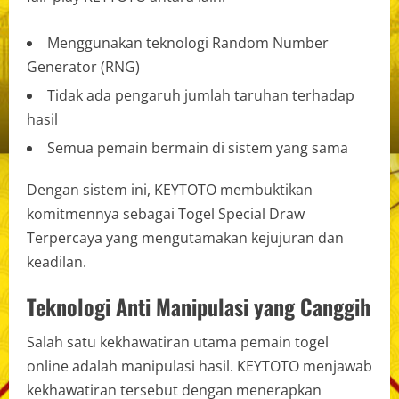
Menggunakan teknologi Random Number
Generator (RNG)
Tidak ada pengaruh jumlah taruhan terhadap
hasil
Semua pemain bermain di sistem yang sama
Dengan sistem ini, KEYTOTO membuktikan
komitmennya sebagai Togel Special Draw
Terpercaya yang mengutamakan kejujuran dan
keadilan.
Teknologi Anti Manipulasi yang Canggih
Salah satu kekhawatiran utama pemain togel
online adalah manipulasi hasil. KEYTOTO menjawab
kekhawatiran tersebut dengan menerapkan