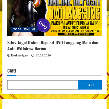
TOGEL ONLINE
Situs Togel Online Deposit OVO Langsung Main dan
Auto Withdraw Harian
Rozi tarigan
26.03.2026
CARI
CARI