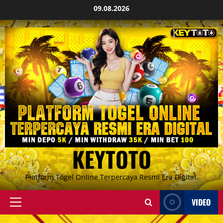
Skip
09.08.2026
to
content
KEYTOTO
Platform Togel Online Terpercaya Resmi Era Digital.
VIDEO
Primary
Menu