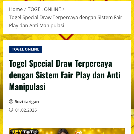
Home
TOGEL ONLINE
Togel Special Draw Terpercaya dengan Sistem Fair
Play dan Anti Manipulasi
TOGEL ONLINE
Togel Special Draw Terpercaya
dengan Sistem Fair Play dan Anti
Manipulasi
Rozi tarigan
01.02.2026