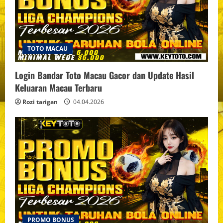
TOTO MACAU
Login Bandar Toto Macau Gacor dan Update Hasil
Keluaran Macau Terbaru
Rozi tarigan
04.04.2026
PROMO BONUS