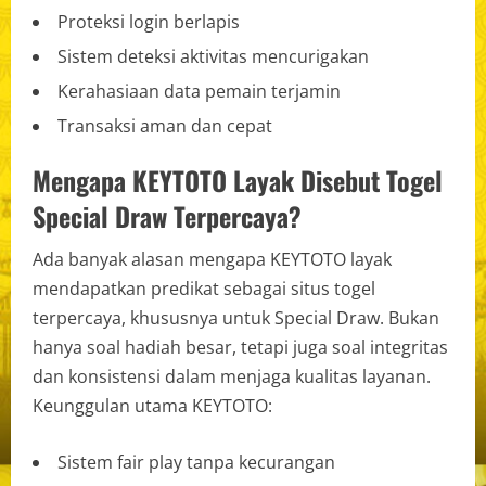
Proteksi login berlapis
Sistem deteksi aktivitas mencurigakan
Kerahasiaan data pemain terjamin
Transaksi aman dan cepat
Mengapa KEYTOTO Layak Disebut Togel
Special Draw Terpercaya?
Ada banyak alasan mengapa KEYTOTO layak
mendapatkan predikat sebagai situs togel
terpercaya, khususnya untuk Special Draw. Bukan
hanya soal hadiah besar, tetapi juga soal integritas
dan konsistensi dalam menjaga kualitas layanan.
Keunggulan utama KEYTOTO:
Sistem fair play tanpa kecurangan