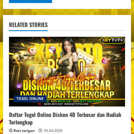
RELATED STORIES
TOGEL ONLINE
Daftar Togel Online Diskon 4D Terbesar dan Hadiah
Terlengkap
Rozi tarigan
05.04.2026