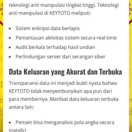
teknologi anti manipulasi tingkat tinggi. Teknologi
anti manipulasi di KEYTOTO meliputi:
Sistem enkripsi data berlapis
Pemantauan aktivitas sistem secara real-time
Audit berkala terhadap hasil undian
Perlindungan server dari serangan siber
Data Keluaran yang Akurat dan Terbuka
Transparansi data ini menjadi bukti nyata bahwa
KEYTOTO tidak menyembunyikan apa pun dari
para membernya. Manfaat data keluaran terbuka
antara lain:
Pemain bisa menganalisis pola angka secara
mandiri