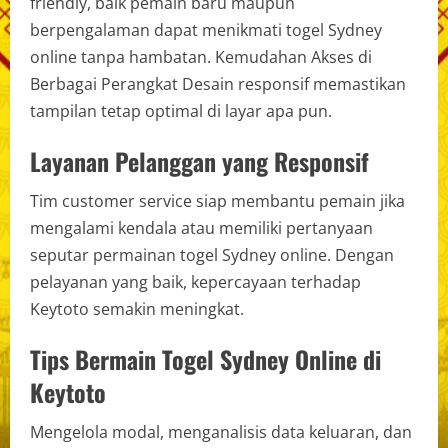
friendly, baik pemain baru maupun
berpengalaman dapat menikmati togel Sydney
online tanpa hambatan. Kemudahan Akses di
Berbagai Perangkat Desain responsif memastikan
tampilan tetap optimal di layar apa pun.
Layanan Pelanggan yang Responsif
Tim customer service siap membantu pemain jika
mengalami kendala atau memiliki pertanyaan
seputar permainan togel Sydney online. Dengan
pelayanan yang baik, kepercayaan terhadap
Keytoto semakin meningkat.
Tips Bermain Togel Sydney Online di
Keytoto
Mengelola modal, menganalisis data keluaran, dan