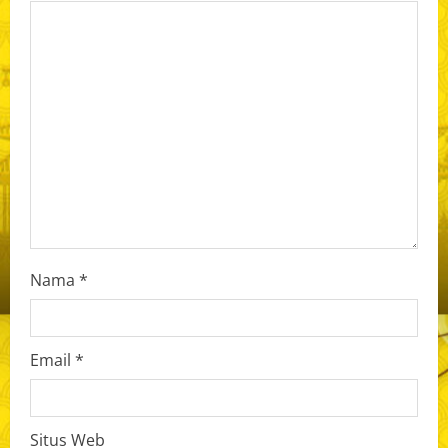
a
t
i
o
n
Nama
*
Email
*
Situs Web