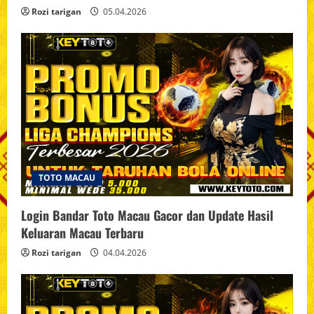
Rozi tarigan
05.04.2026
TOTO MACAU
Login Bandar Toto Macau Gacor dan Update Hasil
Keluaran Macau Terbaru
Rozi tarigan
04.04.2026