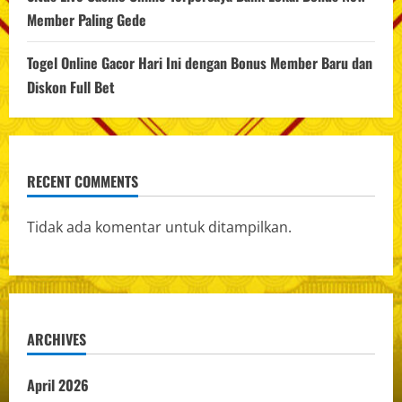
Member Paling Gede
Togel Online Gacor Hari Ini dengan Bonus Member Baru dan
Diskon Full Bet
RECENT COMMENTS
Tidak ada komentar untuk ditampilkan.
ARCHIVES
April 2026