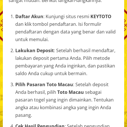
sangat mudah. Berikut langkah-langkahnya:
Daftar Akun
: Kunjungi situs resmi
KEYTOTO
dan klik tombol pendaftaran. Isi formulir
pendaftaran dengan data yang benar dan valid
untuk memulai.
Lakukan Deposit
: Setelah berhasil mendaftar,
lakukan deposit pertama Anda. Pilih metode
pembayaran yang Anda inginkan, dan pastikan
saldo Anda cukup untuk bermain.
Pilih Pasaran Toto Macau
: Setelah deposit
Anda berhasil, pilih
Toto Macau
sebagai
pasaran togel yang ingin dimainkan. Tentukan
angka atau kombinasi angka yang ingin Anda
pasang.
Cek Hasil Pengundian
: Setelah pengundian