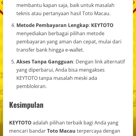
membantu kapan saja, baik untuk masalah
teknis atau pertanyaan hasil Toto Macau.
Metode Pembayaran Lengkap
:
KEYTOTO
menyediakan berbagai pilihan metode
pembayaran yang aman dan cepat, mulai dari
transfer bank hingga e-wallet.
Akses Tanpa Gangguan
: Dengan link alternatif
yang diperbarui, Anda bisa mengakses
KEYTOTO tanpa masalah meski ada
pemblokiran.
Kesimpulan
KEYTOTO
adalah pilihan terbaik bagi Anda yang
mencari bandar
Toto Macau
terpercaya dengan