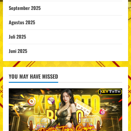
September 2025
Agustus 2025
Juli 2025
Juni 2025
YOU MAY HAVE MISSED