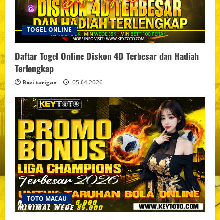
TOGEL ONLINE
Daftar Togel Online Diskon 4D Terbesar dan Hadiah
Terlengkap
Rozi tarigan
05.04.2026
TOTO MACAU