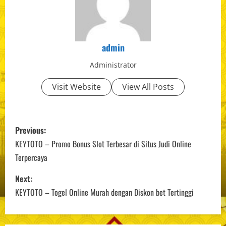
admin
Administrator
Visit Website
View All Posts
P
Previous:
o
KEYTOTO – Promo Bonus Slot Terbesar di Situs Judi Online
Terpercaya
s
Next:
t
KEYTOTO – Togel Online Murah dengan Diskon bet Tertinggi
n