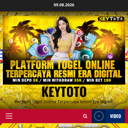
Skip
09.08.2026
to
content
KEYTOTO
Platform Togel Online Terpercaya Resmi Era Digital.
VIDEO
Primary
Menu