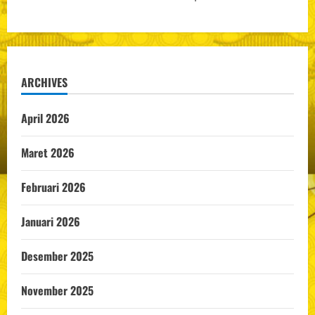
ARCHIVES
April 2026
Maret 2026
Februari 2026
Januari 2026
Desember 2025
November 2025