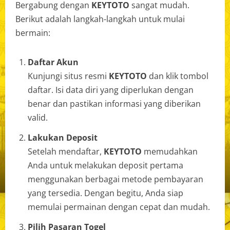
Bergabung dengan
KEYTOTO
sangat mudah.
Berikut adalah langkah-langkah untuk mulai
bermain:
Daftar Akun
Kunjungi situs resmi
KEYTOTO
dan klik tombol
daftar. Isi data diri yang diperlukan dengan
benar dan pastikan informasi yang diberikan
valid.
Lakukan Deposit
Setelah mendaftar,
KEYTOTO
memudahkan
Anda untuk melakukan deposit pertama
menggunakan berbagai metode pembayaran
yang tersedia. Dengan begitu, Anda siap
memulai permainan dengan cepat dan mudah.
Pilih Pasaran Togel