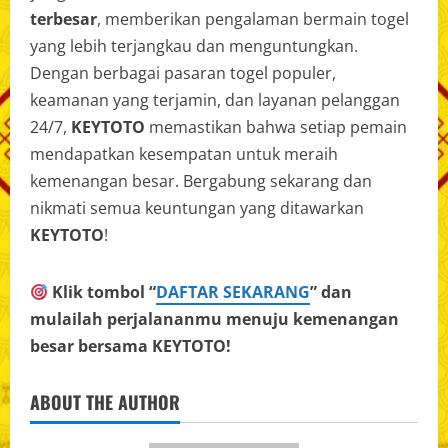
terbesar
, memberikan pengalaman bermain togel
yang lebih terjangkau dan menguntungkan.
Dengan berbagai pasaran togel populer,
keamanan yang terjamin, dan layanan pelanggan
24/7,
KEYTOTO
memastikan bahwa setiap pemain
mendapatkan kesempatan untuk meraih
kemenangan besar. Bergabung sekarang dan
nikmati semua keuntungan yang ditawarkan
KEYTOTO
!
Klik tombol “
DAFTAR SEKARANG
” dan
mulailah perjalananmu menuju kemenangan
besar bersama KEYTOTO!
ABOUT THE AUTHOR