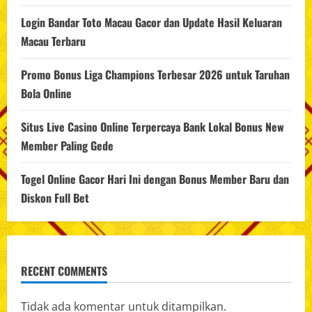
Login Bandar Toto Macau Gacor dan Update Hasil Keluaran
Macau Terbaru
Promo Bonus Liga Champions Terbesar 2026 untuk Taruhan
Bola Online
Situs Live Casino Online Terpercaya Bank Lokal Bonus New
Member Paling Gede
Togel Online Gacor Hari Ini dengan Bonus Member Baru dan
Diskon Full Bet
RECENT COMMENTS
Tidak ada komentar untuk ditampilkan.