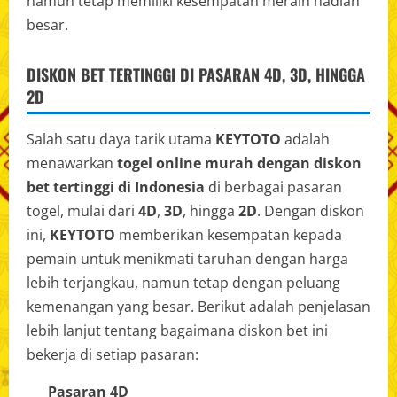
namun tetap memiliki kesempatan meraih hadiah
besar.
DISKON BET TERTINGGI DI PASARAN 4D, 3D, HINGGA
2D
Salah satu daya tarik utama
KEYTOTO
adalah
menawarkan
togel online murah dengan diskon
bet tertinggi di Indonesia
di berbagai pasaran
togel, mulai dari
4D
,
3D
, hingga
2D
. Dengan diskon
ini,
KEYTOTO
memberikan kesempatan kepada
pemain untuk menikmati taruhan dengan harga
lebih terjangkau, namun tetap dengan peluang
kemenangan yang besar. Berikut adalah penjelasan
lebih lanjut tentang bagaimana diskon bet ini
bekerja di setiap pasaran:
Pasaran 4D