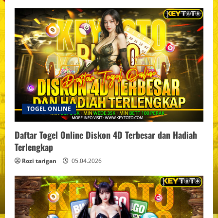
TOGEL ONLINE
Daftar Togel Online Diskon 4D Terbesar dan Hadiah
Terlengkap
Rozi tarigan
05.04.2026