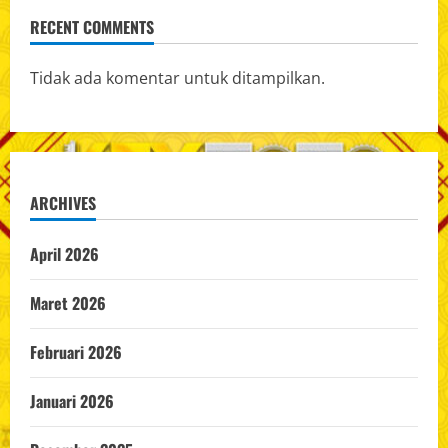
RECENT COMMENTS
Tidak ada komentar untuk ditampilkan.
ARCHIVES
April 2026
Maret 2026
Februari 2026
Januari 2026