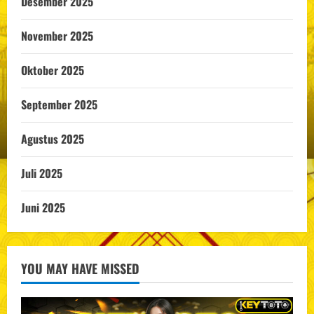
Desember 2025
November 2025
Oktober 2025
September 2025
Agustus 2025
Juli 2025
Juni 2025
YOU MAY HAVE MISSED