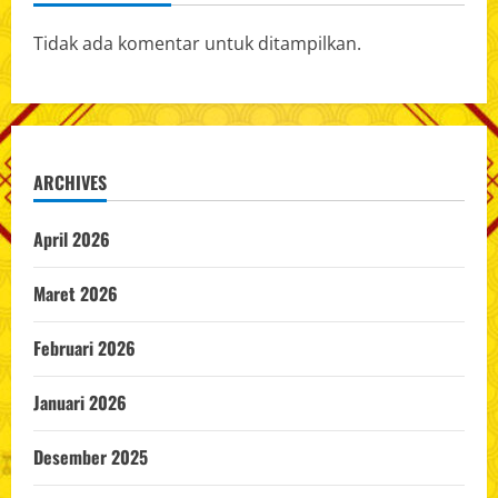
Tidak ada komentar untuk ditampilkan.
ARCHIVES
April 2026
Maret 2026
Februari 2026
Januari 2026
Desember 2025