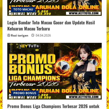
TOTO MACAU
Login Bandar Toto Macau Gacor dan Update Hasil
Keluaran Macau Terbaru
Rozi tarigan
04.04.2026
PROMO BONUS
Promo Bonus Liga Champions Terbesar 2026 untuk