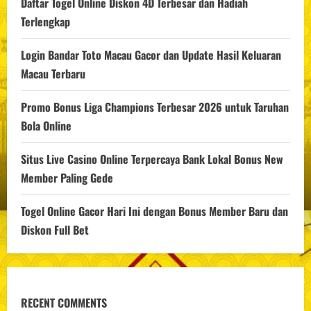
Daftar Togel Online Diskon 4D Terbesar dan Hadiah
Terlengkap
Login Bandar Toto Macau Gacor dan Update Hasil Keluaran
Macau Terbaru
Promo Bonus Liga Champions Terbesar 2026 untuk Taruhan
Bola Online
Situs Live Casino Online Terpercaya Bank Lokal Bonus New
Member Paling Gede
Togel Online Gacor Hari Ini dengan Bonus Member Baru dan
Diskon Full Bet
RECENT COMMENTS