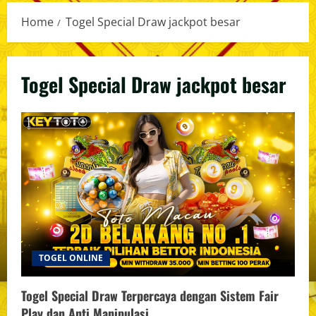
Home
Togel Special Draw jackpot besar
Togel Special Draw jackpot besar
TOGEL ONLINE
Togel Special Draw Terpercaya dengan Sistem Fair
Play dan Anti Manipulasi