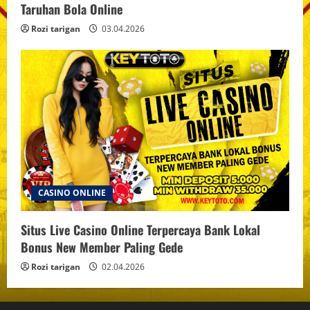
Taruhan Bola Online
Rozi tarigan
03.04.2026
CASINO ONLINE
Situs Live Casino Online Terpercaya Bank Lokal
Bonus New Member Paling Gede
Rozi tarigan
02.04.2026